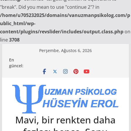
"break". Did you mean to use "continue 2"? in
/home/u705232025/domains/vanuzmanpsikolog.com/p
ublic_html/wp-
content/plugins/revslider/includes/output.class.php
on
line
3708
Skip
Perşembe, Ağustos 6, 2026
to
En
content
güncel:
Mavi, bir renkten daha