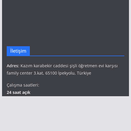
İletişim
Adres:
Kazım karabekir caddesi şişli öğretmen evi karşısı
family center 3.kat, 65100 İpekyolu, Türkiye
Çalışma saatleri:
24 saat açık
Telefon:
+90 541 827 69 49
Popüler Etiketler
aile terapisi
bilimsel araştırma
corona virüsü
corona virüsü psikolojik