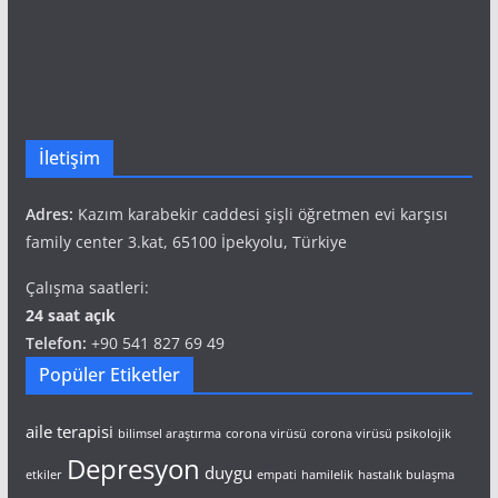
İletişim
Adres:
Kazım karabekir caddesi şişli öğretmen evi karşısı
family center 3.kat, 65100 İpekyolu, Türkiye
Çalışma saatleri:
24 saat açık
Telefon:
+90 541 827 69 49
Popüler Etiketler
aile terapisi
bilimsel araştırma
corona virüsü
corona virüsü psikolojik
Depresyon
duygu
etkiler
empati
hamilelik
hastalık bulaşma