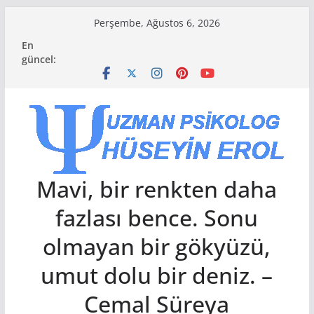
Skip
Perşembe, Ağustos 6, 2026
to
En
content
güncel:
Mavi, bir renkten daha
fazlası bence. Sonu
olmayan bir gökyüzü,
umut dolu bir deniz. –
Cemal Süreya