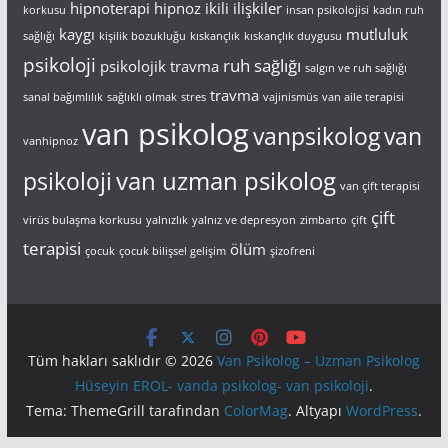
hipnoterapi
hipnoz
ikili ilişkiler
korkusu
insan psikolojisi
kadın ruh
kaygı
mutluluk
sağlığı
kişilik bozukluğu
kıskançlık
kıskançlık duygusu
psikoloji
ruh sağlığı
psikolojik travma
salgın ve ruh sağlığı
travma
sanal bağımlılık
sağlıklı olmak
stres
vajinismüs
van aile terapisi
van psikolog
vanpsikolog
van
vanhipnoz
van uzman psikolog
psikoloji
van çift terapisi
çift
virüs bulaşma korkusu
yalnızlık
yalnız ve depresyon
zimbarto
çift
terapisi
ölüm
çocuk
çocuk bilişsel gelişim
şizofreni
Tüm hakları saklıdır © 2026
Van Psikolog – Uzman Psikolog
Hüseyin EROL- vanda psikolog- van psikoloji
.
Tema: ThemeGrill tarafından
ColorMag
. Altyapı
WordPress
.