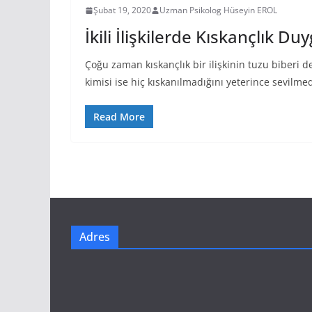
Şubat 19, 2020
Uzman Psikolog Hüseyin EROL
İkili İlişkilerde Kıskançlık Du
Çoğu zaman kıskançlık bir ilişkinin tuzu biberi 
kimisi ise hiç kıskanılmadığını yeterince sevilme
Read More
Adres