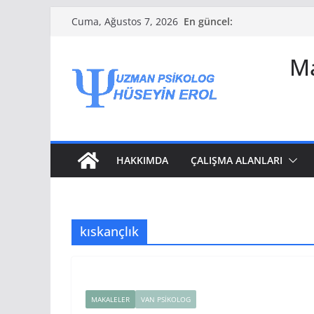
Skip
En güncel:
Cuma, Ağustos 7, 2026
to
content
Ma
HAKKIMDA
ÇALIŞMA ALANLARI
kıskançlık
MAKALELER
VAN PSIKOLOG