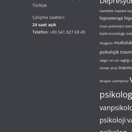
Depresyo
Türkiye
hamilelik
hastalık b
Çalışma saatleri:
hipnoterapi
hip
24 saat açık
insan psikolojisi
kadı
Telefon:
+90 541 827 69 49
kişilik bozukluğu
kıs
mutlulu
duygusu
psikolojik trav
salgın ve ruh sağlığı
travm
olmak
stres
terapisi
vanhipnoz
psikolo
vanpsikol
v
psikoloji