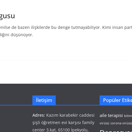
ygusu
denilse de bazen ilişkilerde bu denge tutmayabiliyor. Kimi insan pa
diğini düşünüyor.
İletişim
Popüler Etike
Adres:
Kazım karabekir caddesi
aile terapisi
bilim
şişli öğretmen evi karşısı family
virüsü
corona virüsü 
center 3.kat, 65100 İpekyolu,