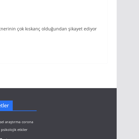
rtnerinin çok kıskanç olduğundan şikayet ediyor
tler
sel araştırma
corona
psikolojik etkiler