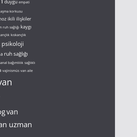
n
duygu
empati
ulaşma korkusu
noz
ikili ilişkiler
kaygı
n ruh sağlığı
kançlık
kıskançlık
psikoloji
k
ruh sağlığı
ma
sanal bağımlılık
sağlıklı
a
vajinismüs
van aile
van
g
og
van
an uzman