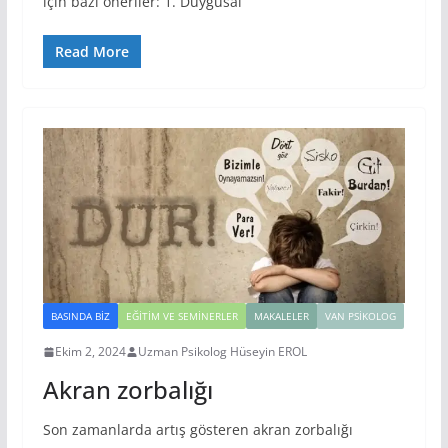
için bazı öneriler: 1. Duygusal
Read More
BASINDA BIZ
EĞITIM VE SEMINERLER
MAKALELER
VAN PSIKOLOG
Ekim 2, 2024
Uzman Psikolog Hüseyin EROL
Akran zorbalığı
Son zamanlarda artış gösteren akran zorbalığı