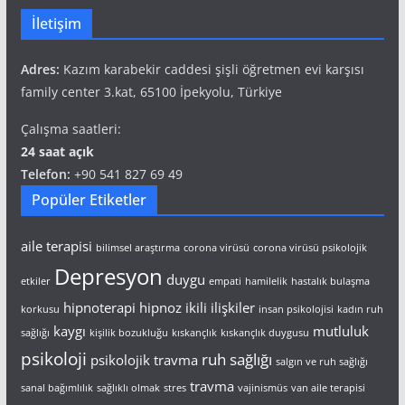
İletişim
Adres:
Kazım karabekir caddesi şişli öğretmen evi karşısı
family center 3.kat, 65100 İpekyolu, Türkiye
Çalışma saatleri:
24 saat açık
Telefon:
+90 541 827 69 49
Popüler Etiketler
aile terapisi
bilimsel araştırma
corona virüsü
corona virüsü psikolojik
Depresyon
duygu
etkiler
empati
hamilelik
hastalık bulaşma
hipnoterapi
hipnoz
ikili ilişkiler
korkusu
insan psikolojisi
kadın ruh
kaygı
mutluluk
sağlığı
kişilik bozukluğu
kıskançlık
kıskançlık duygusu
psikoloji
ruh sağlığı
psikolojik travma
salgın ve ruh sağlığı
travma
sanal bağımlılık
sağlıklı olmak
stres
vajinismüs
van aile terapisi