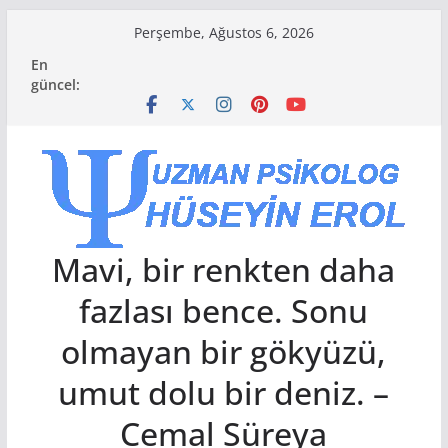
Skip
Perşembe, Ağustos 6, 2026
to
En
content
güncel:
Mavi, bir renkten daha
fazlası bence. Sonu
olmayan bir gökyüzü,
umut dolu bir deniz. –
Cemal Süreya