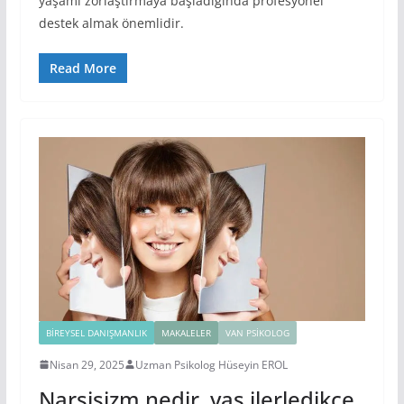
yaşamı zorlaştırmaya başladığında profesyonel
destek almak önemlidir.
Read More
BIREYSEL DANIŞMANLIK
MAKALELER
VAN PSIKOLOG
Nisan 29, 2025
Uzman Psikolog Hüseyin EROL
Narsisizm nedir, yaş ilerledikçe