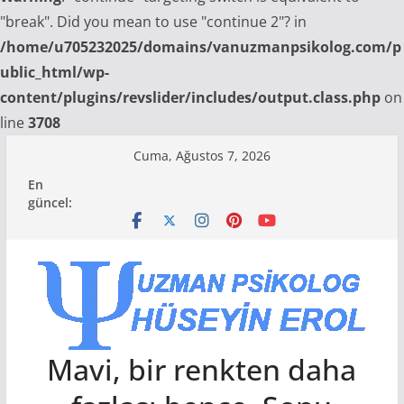
"break". Did you mean to use "continue 2"? in
/home/u705232025/domains/vanuzmanpsikolog.com/p
ublic_html/wp-
content/plugins/revslider/includes/output.class.php
on
line
3708
Skip
Cuma, Ağustos 7, 2026
to
En
content
güncel:
Mavi, bir renkten daha