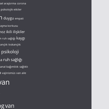
sel araştırma
corona
psikolojik etkiler
n
duygu
empati
ulaşma korkusu
noz
ikili ilişkiler
kaygı
n ruh sağlığı
kançlık
kıskançlık
psikoloji
k
ruh sağlığı
ma
sanal bağımlılık
sağlıklı
a
vajinismüs
van aile
van
g
og
van