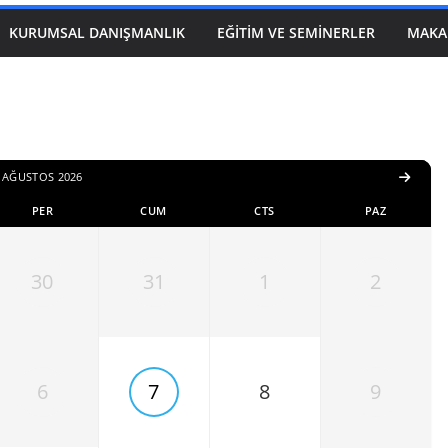
KURUMSAL DANIŞMANLIK
EĞITIM VE SEMINERLER
MAKA
AĞUSTOS 2026
PER
CUM
CTS
PAZ
30
31
1
2
6
7
8
9