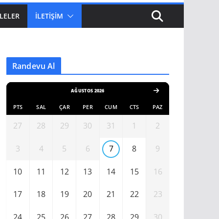
LELER
İLETIŞIM
Randevu Al
AĞUSTOS 2026
PTS
SAL
ÇAR
PER
CUM
CTS
PAZ
27
28
29
30
31
1
2
3
4
5
6
7
8
9
10
11
12
13
14
15
16
17
18
19
20
21
22
23
24
25
26
27
28
29
30