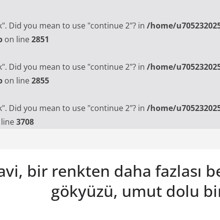
ak". Did you mean to use "continue 2"? in
/home/u705232025
p
on line
2851
ak". Did you mean to use "continue 2"? in
/home/u705232025
p
on line
2855
ak". Did you mean to use "continue 2"? in
/home/u705232025
line
3708
vi, bir renkten daha fazlası 
gökyüzü, umut dolu bi