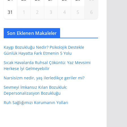
31
1
2
3
4
5
6
Son Eklenen Makaleler
Kaygı Bozukluğu Nedir? Psikolojik Destekle
Günlük Hayatta Fark Etmenin 5 Yolu
Sıcak Havalarda Ruhsal Çöküntü: Yaz Mevsimi
Herkese İyi Gelmeyebilir
Narsisizm nedir, yaş ilerledikçe geriler mi?
Sevmeyi İmkansız Kılan Bozukluk:
Depersonalizasyon Bozukluğu
Ruh Sağlığımızı Korumanın Yolları