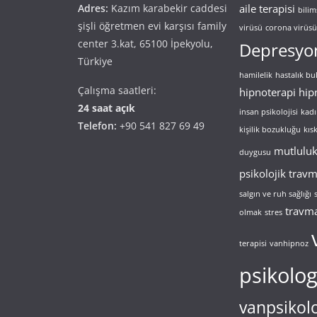
Adres:
Kazım karabekir caddesi
aile terapisi
bilim
şişli öğretmen evi karşısı family
virüsü
corona virüsü 
center 3.kat, 65100 İpekyolu,
Depresyo
Türkiye
hamilelik
hastalık b
Çalışma saatleri:
hipnoterapi
hip
24 saat açık
insan psikolojisi
kadı
Telefon:
+90 541 827 69 49
kişilik bozukluğu
kıs
mutlulu
duygusu
psikolojik trav
salgın ve ruh sağlığı
travm
olmak
stres
terapisi
vanhipnoz
psikolo
vanpsikol