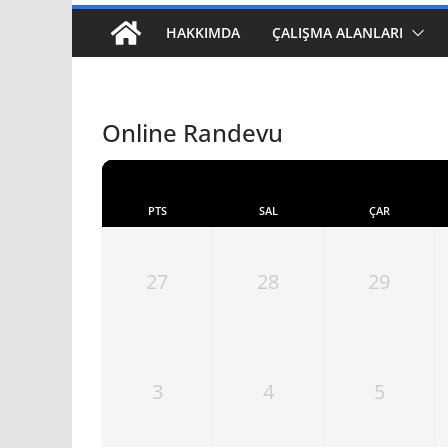
HAKKIMDA
ÇALIŞMA ALANLARI
Online Randevu
PTS
SAL
ÇAR
27
28
29
3
4
5