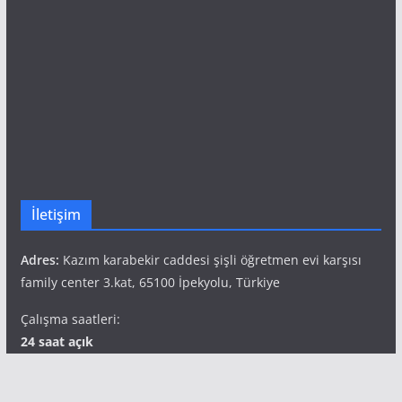
İletişim
Adres:
Kazım karabekir caddesi şişli öğretmen evi karşısı
family center 3.kat, 65100 İpekyolu, Türkiye
Çalışma saatleri:
24 saat açık
Telefon:
+90 541 827 69 49
Popüler Etiketler