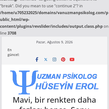
"break". Did you mean to use "continue 2"? in
/home/u705232025/domains/vanuzmanpsikolog.com/p
ublic_html/wp-
content/plugins/revslider/includes/output.class.php
on
line
3708
Skip
Pazar, Ağustos 9, 2026
to
En
content
güncel:
Mavi, bir renkten daha