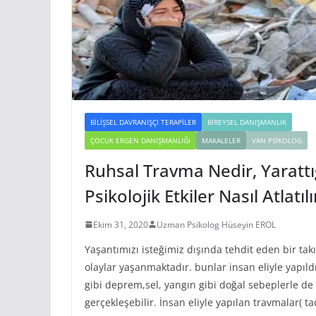
BILIŞSEL DAVRANIŞÇI TERAPILER
BIREYSEL DANIŞMANLIK
ÇOCUK ERGEN DANIŞMANLIĞI
MAKALELER
VAN PSIKOLOG
Ruhsal Travma Nedir, Yarattı
Psikolojik Etkiler Nasıl Atlatılı
Ekim 31, 2020
Uzman Psikolog Hüseyin EROL
Yaşantımızı isteğimiz dışında tehdit eden bir tak
olaylar yaşanmaktadır. bunlar insan eliyle yapıld
gibi deprem,sel, yangın gibi doğal sebeplerle de
gerçekleşebilir. İnsan eliyle yapılan travmalar( ta