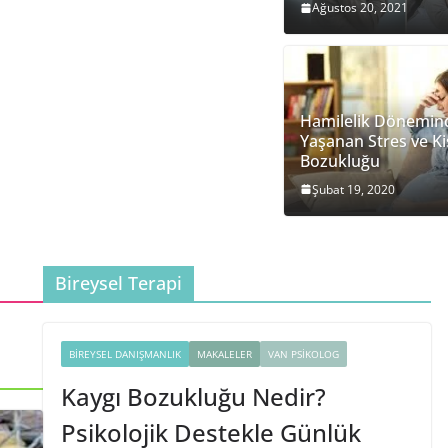
Ağustos 20, 2021
Hamilelik Dönemin
Yaşanan Stres ve Kiş
Bozukluğu
Şubat 19, 2020
Bireysel Terapi
BIREYSEL DANIŞMANLIK
MAKALELER
VAN PSIKOLOG
Kaygı Bozukluğu Nedir?
Psikolojik Destekle Günlük