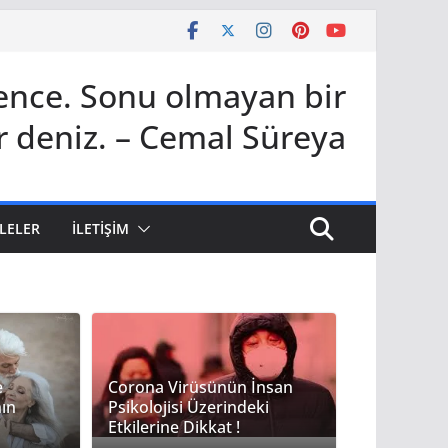
bence. Sonu olmayan bir
r deniz. – Cemal Süreya
LELER
İLETIŞIM
e
Corona Virüsünün İnsan
nın
Psikolojisi Üzerindeki
Etkilerine Dikkat !