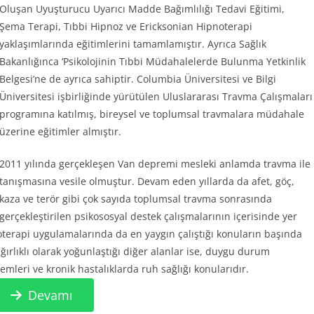
Oluşan Uyuşturucu Uyarıcı Madde Bağımlılığı Tedavi Eğitimi,
Şema Terapi, Tıbbi Hipnoz ve Ericksonian Hipnoterapi
yaklaşımlarında eğitimlerini tamamlamıştır. Ayrıca Sağlık
Bakanlığınca ‘Psikolojinin Tıbbi Müdahalelerde Bulunma Yetkinlik
Belgesi’ne de ayrıca sahiptir. Columbia Üniversitesi ve Bilgi
Üniversitesi işbirliğinde yürütülen Uluslararası Travma Çalışmaları
programına katılmış, bireysel ve toplumsal travmalara müdahale
üzerine eğitimler almıştır.
2011 yılında gerçekleşen Van depremi mesleki anlamda travma ile
tanışmasına vesile olmuştur. Devam eden yıllarda da afet, göç,
kaza ve terör gibi çok sayıda toplumsal travma sonrasında
gerçekleştirilen psikososyal destek çalışmalarının içerisinde yer
koterapi uygulamalarında da en yaygın çalıştığı konuların başında
ğırlıklı olarak yoğunlaştığı diğer alanlar ise, duygu durum
blemleri ve kronik hastalıklarda ruh sağlığı konularıdır.
Devamı