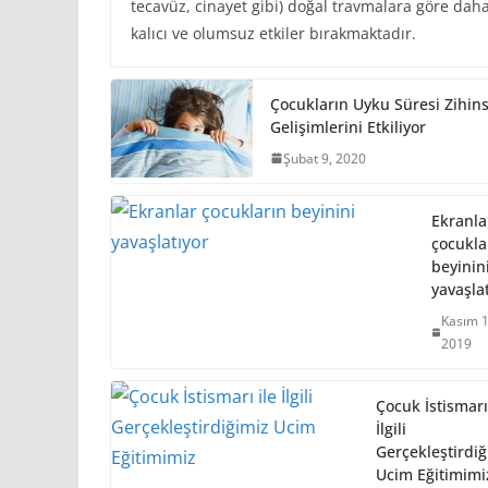
tecavüz, cinayet gibi) doğal travmalara göre dah
kalıcı ve olumsuz etkiler bırakmaktadır.
Çocukların Uyku Süresi Zihins
Gelişimlerini Etkiliyor
Şubat 9, 2020
Ekranla
çocukla
beyinin
yavaşla
Kasım 1
2019
Çocuk İstismarı
İlgili
Gerçekleştirdiğ
Ucim Eğitimimi