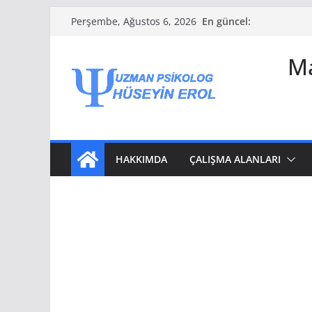
Skip
En güncel:
Perşembe, Ağustos 6, 2026
to
content
Ma
HAKKIMDA
ÇALIŞMA ALANLARI