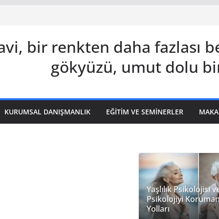
vi, bir renkten daha fazlası 
gökyüzü, umut dolu bi
KURUMSAL DANIŞMANLIK
EĞITIM VE SEMINERLER
MAKA
Yaşlılık Psikolojisi v
Psikolojiyi Koruma
Yolları