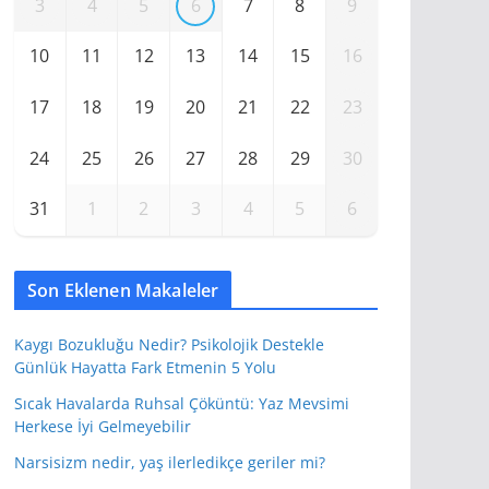
3
4
5
6
7
8
9
10
11
12
13
14
15
16
17
18
19
20
21
22
23
24
25
26
27
28
29
30
31
1
2
3
4
5
6
Son Eklenen Makaleler
Kaygı Bozukluğu Nedir? Psikolojik Destekle
Günlük Hayatta Fark Etmenin 5 Yolu
Sıcak Havalarda Ruhsal Çöküntü: Yaz Mevsimi
Herkese İyi Gelmeyebilir
Narsisizm nedir, yaş ilerledikçe geriler mi?