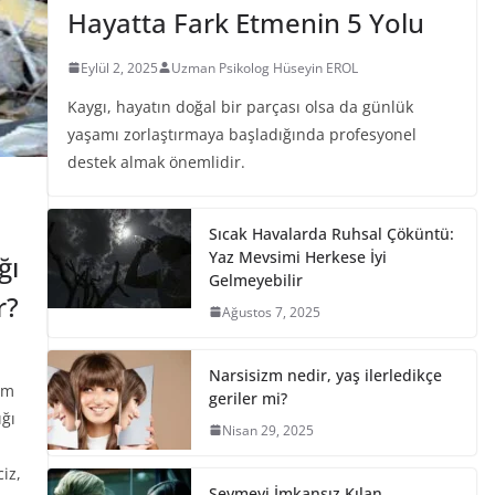
Hayatta Fark Etmenin 5 Yolu
Eylül 2, 2025
Uzman Psikolog Hüseyin EROL
Kaygı, hayatın doğal bir parçası olsa da günlük
yaşamı zorlaştırmaya başladığında profesyonel
destek almak önemlidir.
Sıcak Havalarda Ruhsal Çöküntü:
Yaz Mevsimi Herkese İyi
ğı
Gelmeyebilir
r?
Ağustos 7, 2025
Narsisizm nedir, yaş ilerledikçe
ım
geriler mi?
ığı
Nisan 29, 2025
ciz,
Sevmeyi İmkansız Kılan