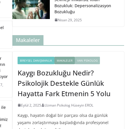
a
Bozukluk: Depersonalizasyon
Bozukluğu
Nisan 29, 2025
el
Makaleler
r
BIREYSEL DANIŞMANLIK
MAKALELER
VAN PSIKOLOG
rın
i
Kaygı Bozukluğu Nedir?
tıyor
Psikolojik Destekle Günlük
7,
Hayatta Fark Etmenin 5 Yolu
Eylül 2, 2025
Uzman Psikolog Hüseyin EROL
 ile
Kaygı, hayatın doğal bir parçası olsa da günlük
imiz
yaşamı zorlaştırmaya başladığında profesyonel
z