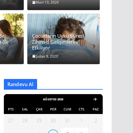
Mart 13, 2020
de
Çocukların Uyku Süresi
ilik
Zihinsel Gelişimlerini
Etkiliyor
Şubat 9, 2020
Randevu Al
AĞUSTOS 2026
PTS
SAL
ÇAR
PER
CUM
CTS
PAZ
27
28
29
30
31
1
2