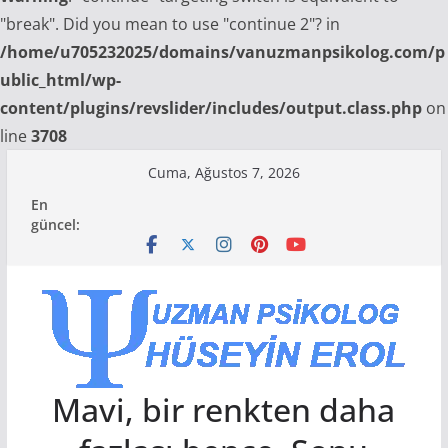
"break". Did you mean to use "continue 2"? in
/home/u705232025/domains/vanuzmanpsikolog.com/p
ublic_html/wp-
content/plugins/revslider/includes/output.class.php
on
line
3708
Skip
Cuma, Ağustos 7, 2026
to
En
content
güncel:
Mavi, bir renkten daha