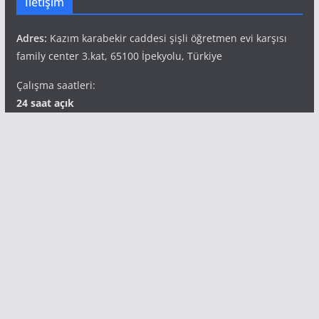
İletişim
Adres:
Kazım karabekir caddesi şişli öğretmen evi karşısı
family center 3.kat, 65100 İpekyolu, Türkiye
Çalışma saatleri:
24 saat açık
Telefon:
+90 541 827 69 49
Popüler Etiketler
aile terapisi
bilimsel araştırma
corona virüsü
corona virüsü psikolojik
Depresyon
duygu
etkiler
empati
hamilelik
hastalık bulaşma
hipnoterapi
hipnoz
ikili ilişkiler
korkusu
insan psikolojisi
kadın ruh
kaygı
mutluluk
sağlığı
kişilik bozukluğu
kıskançlık
kıskançlık duygusu
psikoloji
ruh sağlığı
psikolojik travma
salgın ve ruh sağlığı
travma
sanal bağımlılık
sağlıklı olmak
stres
vajinismüs
van aile terapisi
van psikolog
vanpsikolog
van