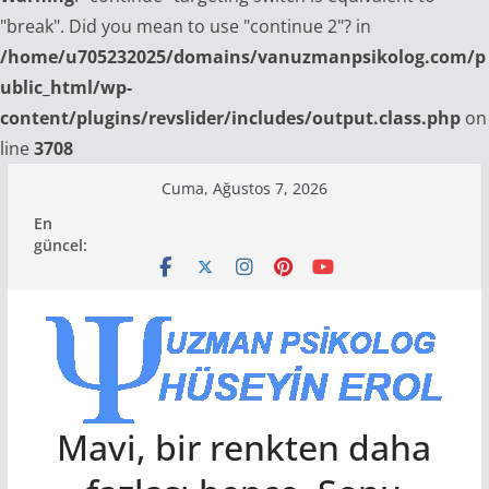
"break". Did you mean to use "continue 2"? in
/home/u705232025/domains/vanuzmanpsikolog.com/p
ublic_html/wp-
content/plugins/revslider/includes/output.class.php
on
line
3708
Skip
Cuma, Ağustos 7, 2026
to
En
content
güncel:
Mavi, bir renkten daha