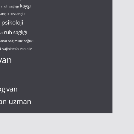
kaygı
n ruh sağlığı
kançlık
kıskançlık
psikoloji
k
ruh sağlığı
ma
sanal bağımlılık
sağlıklı
a
vajinismüs
van aile
van
g
og
van
an uzman
n çift terapisi
virüs
nızlık
yalnız ve
çift terapisi
çift