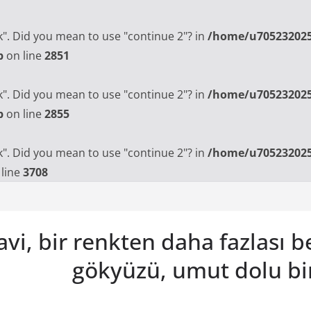
ak". Did you mean to use "continue 2"? in
/home/u705232025
p
on line
2851
ak". Did you mean to use "continue 2"? in
/home/u705232025
p
on line
2855
ak". Did you mean to use "continue 2"? in
/home/u705232025
line
3708
vi, bir renkten daha fazlası 
gökyüzü, umut dolu bi