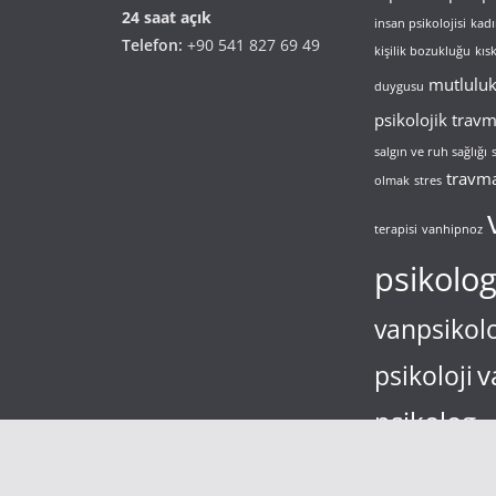
24 saat açık
insan psikolojisi
kadı
Telefon:
+90 541 827 69 49
kişilik bozukluğu
kıs
mutlulu
duygusu
psikolojik trav
salgın ve ruh sağlığı
travm
olmak
stres
terapisi
vanhipnoz
psikolo
vanpsikol
v
psikoloji
psikolog
va
bulaşma korkusu
yal
depresyon
zimbarto