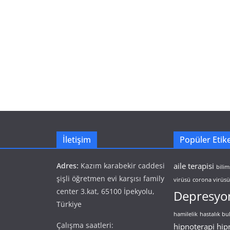
İletişim
Popüler Etike
Adres:
Kazım karabekir caddesi
aile terapisi
bilim
şişli öğretmen evi karşısı family
virüsü
corona virüsü 
center 3.kat, 65100 İpekyolu,
Depresyo
Türkiye
hamilelik
hastalık b
Çalışma saatleri:
hipnoterapi
hip