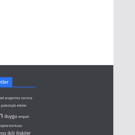
tler
sel araştırma
corona
psikolojik etkiler
n
duygu
empati
ulaşma korkusu
noz
ikili ilişkiler