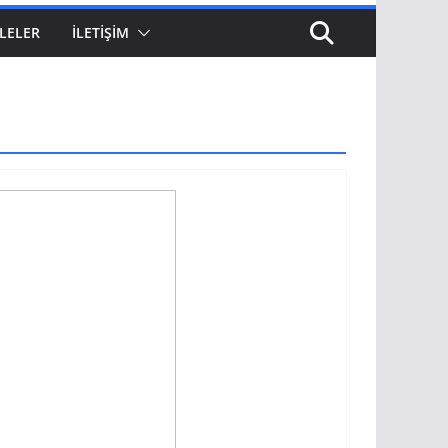
LELER
İLETIŞIM