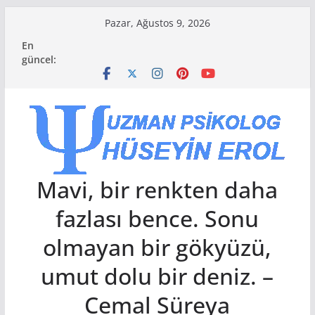
Skip
Pazar, Ağustos 9, 2026
to
En
content
güncel:
Mavi, bir renkten daha
fazlası bence. Sonu
olmayan bir gökyüzü,
umut dolu bir deniz. –
Cemal Süreya