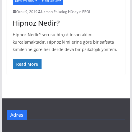
HIZMETLERIMIZ
TIBBI HIPNOZ
Ocak 9, 2019
Uzman Psikolog Hüseyin EROL
Hipnoz Nedir?
Hipnoz Nedir? sorusu birçok insan aklını
kurcalamaktadır. Hipnoz kimilerine göre bir safsata
kimilerine göre her derde deva bir psikolojik yöntem.
Read More
Adres