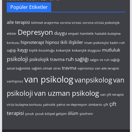
Popüler Etiketler
aile terapisi
bilimsel araştırma
corona virüsü
corona virüsü psikolojik
Depresyon
duygu
etkiler
empati
hamilelik
hastalık bulaşma
hipnoterapi
hipnoz
ikili ilişkiler
korkusu
insan psikolojisi
kadın ruh
kaygı
mutluluk
sağlığı
kişilik bozukluğu
kıskançlık
kıskançlık duygusu
psikoloji
ruh sağlığı
psikolojik travma
salgın ve ruh sağlığı
travma
sanal bağımlılık
sağlıklı olmak
stres
vajinismüs
van aile terapisi
van psikolog
vanpsikolog
van
vanhipnoz
van uzman psikolog
psikoloji
van çift terapisi
çift
virüs bulaşma korkusu
yalnızlık
yalnız ve depresyon
zimbarto
çift
terapisi
ölüm
çocuk
çocuk bilişsel gelişim
şizofreni