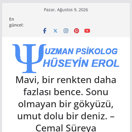
Skip
Pazar, Ağustos 9, 2026
to
En
content
güncel:
Mavi, bir renkten daha
fazlası bence. Sonu
olmayan bir gökyüzü,
umut dolu bir deniz. –
Cemal Süreya