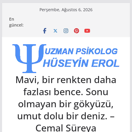
Skip
Perşembe, Ağustos 6, 2026
to
En
content
güncel:
Mavi, bir renkten daha
fazlası bence. Sonu
olmayan bir gökyüzü,
umut dolu bir deniz. –
Cemal Süreya