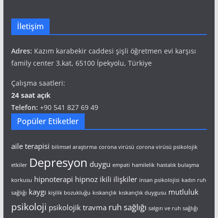
İletişim
Adres:
Kazım karabekir caddesi şişli öğretmen evi karşısı
family center 3.kat, 65100 İpekyolu, Türkiye
Çalışma saatleri:
24 saat açık
Telefon:
+90 541 827 69 49
Popüler Etiketler
aile terapisi
bilimsel araştırma
corona virüsü
corona virüsü psikolojik
Depresyon
duygu
etkiler
empati
hamilelik
hastalık bulaşma
hipnoterapi
hipnoz
ikili ilişkiler
korkusu
insan psikolojisi
kadın ruh
kaygı
mutluluk
sağlığı
kişilik bozukluğu
kıskançlık
kıskançlık duygusu
psikoloji
ruh sağlığı
psikolojik travma
salgın ve ruh sağlığı