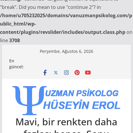
"break". Did you mean to use "continue 2"? in
/home/u705232025/domains/vanuzmanpsikolog.com/p
ublic_html/wp-
content/plugins/revslider/includes/output.class.php
on
line
3708
Skip
Perşembe, Ağustos 6, 2026
to
En
content
güncel:
Mavi, bir renkten daha