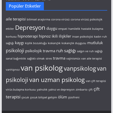
Popüler Etiketler
aile terapisi
bilimsel araştırma
corona virüsü
corona virüsü psikolojik
Depresyon
duygu
etkiler
empati
hamilelik
hastalık bulaşma
hipnoterapi
hipnoz
ikili ilişkiler
korkusu
insan psikolojisi
kadın ruh
kaygı
mutluluk
sağlığı
kişilik bozukluğu
kıskançlık
kıskançlık duygusu
psikoloji
ruh sağlığı
psikolojik travma
salgın ve ruh sağlığı
travma
sanal bağımlılık
sağlıklı olmak
stres
vajinismüs
van aile terapisi
van psikolog
vanpsikolog
van
vanhipnoz
van uzman psikolog
psikoloji
van çift terapisi
çift
virüs bulaşma korkusu
yalnızlık
yalnız ve depresyon
zimbarto
çift
terapisi
ölüm
çocuk
çocuk bilişsel gelişim
şizofreni