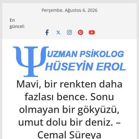
Skip
Perşembe, Ağustos 6, 2026
to
En
content
güncel:
Mavi, bir renkten daha
fazlası bence. Sonu
olmayan bir gökyüzü,
umut dolu bir deniz. –
Cemal Süreya