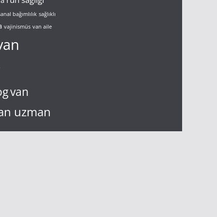
ma
sanal bağımlılık
sağlıklı
a
vajinismüs
van aile
van
g
og
van
an uzman
n çift terapisi
virüs
nızlık
yalnız ve
çift terapisi
çift
ölüm
gelişim