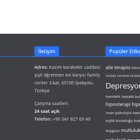
İletişim
Popüler Etike
Adres:
Kazım karabekir caddesi
aile terapisi
bilim
şişli öğretmen evi karşısı family
virüsü
corona virüsü 
center 3.kat, 65100 İpekyolu,
Depresyo
Türkiye
hamilelik
hastalık b
Çalışma saatleri:
hipnoterapi
hip
24 saat açık
insan psikolojisi
kadı
Telefon:
+90 541 827 69 49
kişilik bozukluğu
kıs
mutlulu
duygusu