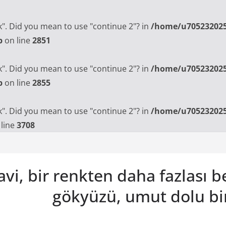
ak". Did you mean to use "continue 2"? in
/home/u705232025
p
on line
2851
ak". Did you mean to use "continue 2"? in
/home/u705232025
p
on line
2855
ak". Did you mean to use "continue 2"? in
/home/u705232025
line
3708
vi, bir renkten daha fazlası 
gökyüzü, umut dolu bi