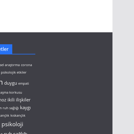
tler
sel araştırma
corona
psikolojik etkiler
n
duygu
empati
ulaşma korkusu
noz
ikili ilişkiler
kaygı
n ruh sağlığı
kançlık
kıskançlık
psikoloji
k
ruh sağlığı