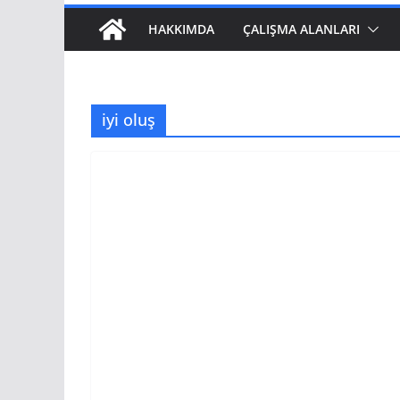
HAKKIMDA
ÇALIŞMA ALANLARI
iyi oluş