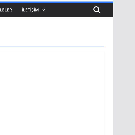
LELER
İLETIŞIM