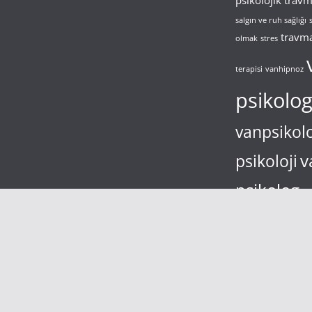
psikolojik trav
salgın ve ruh sağlığı
travm
olmak
stres
terapisi
vanhipnoz
psikolo
vanpsikol
v
psikoloji
psikolog
va
bulaşma korkusu
yal
depresyon
zimbarto
çocuk
çocuk bilişsel 
şizofreni