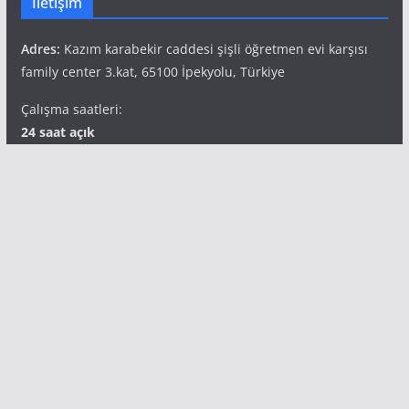
İletişim
Adres:
Kazım karabekir caddesi şişli öğretmen evi karşısı
family center 3.kat, 65100 İpekyolu, Türkiye
Çalışma saatleri:
24 saat açık
Telefon:
+90 541 827 69 49
Popüler Etiketler
aile terapisi
bilimsel araştırma
corona virüsü
corona virüsü psikolojik
Depresyon
duygu
etkiler
empati
hamilelik
hastalık bulaşma
hipnoterapi
hipnoz
ikili ilişkiler
korkusu
insan psikolojisi
kadın ruh
kaygı
mutluluk
sağlığı
kişilik bozukluğu
kıskançlık
kıskançlık duygusu
psikoloji
ruh sağlığı
psikolojik travma
salgın ve ruh sağlığı
travma
sanal bağımlılık
sağlıklı olmak
stres
vajinismüs
van aile terapisi
van psikolog
vanpsikolog
van