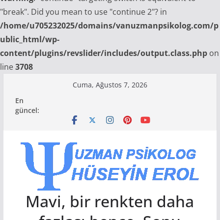
"break". Did you mean to use "continue 2"? in
/home/u705232025/domains/vanuzmanpsikolog.com/p
ublic_html/wp-
content/plugins/revslider/includes/output.class.php
on
line
3708
Skip
Cuma, Ağustos 7, 2026
to
En
content
güncel:
Mavi, bir renkten daha