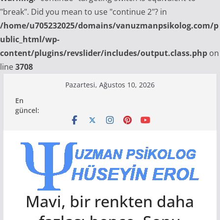
"break". Did you mean to use "continue 2"? in
/home/u705232025/domains/vanuzmanpsikolog.com/p
ublic_html/wp-
content/plugins/revslider/includes/output.class.php
on
line
3708
Skip
Pazartesi, Ağustos 10, 2026
to
En
content
güncel:
Mavi, bir renkten daha