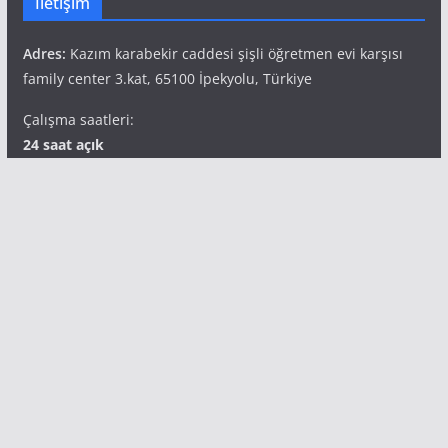
İletişim
Adres:
Kazım karabekir caddesi şişli öğretmen evi karşısı
family center 3.kat, 65100 İpekyolu, Türkiye
Çalışma saatleri:
24 saat açık
Telefon:
+90 541 827 69 49
Popüler Etiketler
aile terapisi
bilimsel araştırma
corona virüsü
corona virüsü psikolojik
Depresyon
duygu
etkiler
empati
hamilelik
hastalık bulaşma
hipnoterapi
hipnoz
ikili ilişkiler
korkusu
insan psikolojisi
kadın ruh
kaygı
mutluluk
sağlığı
kişilik bozukluğu
kıskançlık
kıskançlık duygusu
psikoloji
ruh sağlığı
psikolojik travma
salgın ve ruh sağlığı
travma
sanal bağımlılık
sağlıklı olmak
stres
vajinismüs
van aile terapisi
van psikolog
vanpsikolog
van