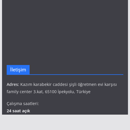
İletişim
Adres:
Kazım karabekir caddesi şişli öğretmen evi karşısı
family center 3.kat, 65100 İpekyolu, Türkiye
Çalışma saatleri:
24 saat açık
Telefon:
+90 541 827 69 49
Popüler Etiketler