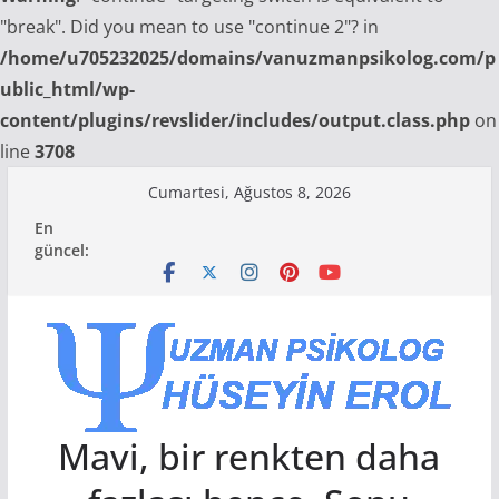
"break". Did you mean to use "continue 2"? in
/home/u705232025/domains/vanuzmanpsikolog.com/p
ublic_html/wp-
content/plugins/revslider/includes/output.class.php
on
line
3708
Skip
Cumartesi, Ağustos 8, 2026
to
En
content
güncel:
Mavi, bir renkten daha