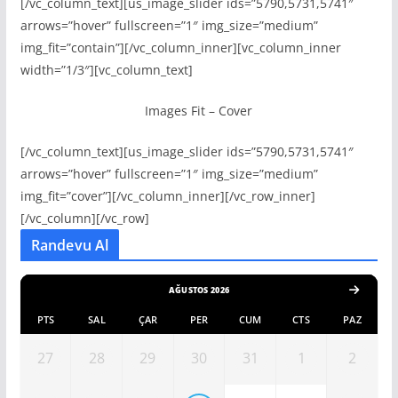
[/vc_column_text][us_image_slider ids=”5790,5731,5741″
arrows=”hover” fullscreen=”1″ img_size=”medium”
img_fit=”contain”][/vc_column_inner][vc_column_inner
width=”1/3″][vc_column_text]
Images Fit – Cover
[/vc_column_text][us_image_slider ids=”5790,5731,5741″
arrows=”hover” fullscreen=”1″ img_size=”medium”
img_fit=”cover”][/vc_column_inner][/vc_row_inner]
[/vc_column][/vc_row]
Randevu Al
AĞUSTOS 2026
PTS
SAL
ÇAR
PER
CUM
CTS
PAZ
27
28
29
30
31
1
2