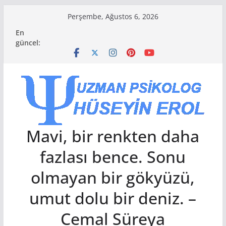
Skip
Perşembe, Ağustos 6, 2026
to
En
content
güncel:
Mavi, bir renkten daha
fazlası bence. Sonu
olmayan bir gökyüzü,
umut dolu bir deniz. –
Cemal Süreya