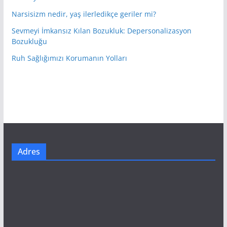
Narsisizm nedir, yaş ilerledikçe geriler mi?
Sevmeyi İmkansız Kılan Bozukluk: Depersonalizasyon
Bozukluğu
Ruh Sağlığımızı Korumanın Yolları
Adres