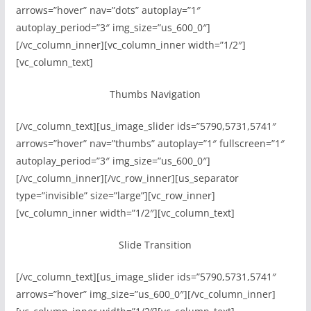
arrows=”hover” nav=”dots” autoplay=”1″
autoplay_period=”3″ img_size=”us_600_0″]
[/vc_column_inner][vc_column_inner width=”1/2″]
[vc_column_text]
Thumbs Navigation
[/vc_column_text][us_image_slider ids=”5790,5731,5741″
arrows=”hover” nav=”thumbs” autoplay=”1″ fullscreen=”1″
autoplay_period=”3″ img_size=”us_600_0″]
[/vc_column_inner][/vc_row_inner][us_separator
type=”invisible” size=”large”][vc_row_inner]
[vc_column_inner width=”1/2″][vc_column_text]
Slide Transition
[/vc_column_text][us_image_slider ids=”5790,5731,5741″
arrows=”hover” img_size=”us_600_0″][/vc_column_inner]