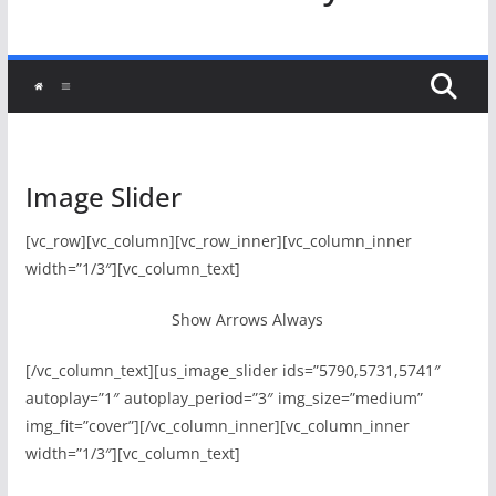
Image Slider
[vc_row][vc_column][vc_row_inner][vc_column_inner
width=”1/3″][vc_column_text]
Show Arrows Always
[/vc_column_text][us_image_slider ids=”5790,5731,5741″
autoplay=”1″ autoplay_period=”3″ img_size=”medium”
img_fit=”cover”][/vc_column_inner][vc_column_inner
width=”1/3″][vc_column_text]