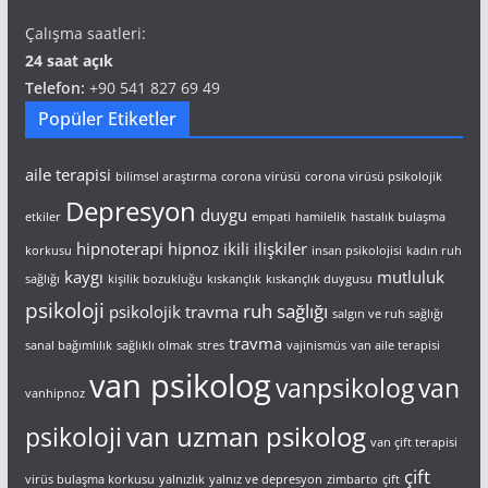
Çalışma saatleri:
24 saat açık
Telefon:
+90 541 827 69 49
Popüler Etiketler
aile terapisi
bilimsel araştırma
corona virüsü
corona virüsü psikolojik
Depresyon
duygu
etkiler
empati
hamilelik
hastalık bulaşma
hipnoterapi
hipnoz
ikili ilişkiler
korkusu
insan psikolojisi
kadın ruh
kaygı
mutluluk
sağlığı
kişilik bozukluğu
kıskançlık
kıskançlık duygusu
psikoloji
ruh sağlığı
psikolojik travma
salgın ve ruh sağlığı
travma
sanal bağımlılık
sağlıklı olmak
stres
vajinismüs
van aile terapisi
van psikolog
vanpsikolog
van
vanhipnoz
van uzman psikolog
psikoloji
van çift terapisi
çift
virüs bulaşma korkusu
yalnızlık
yalnız ve depresyon
zimbarto
çift