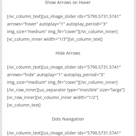
Show Arrows on Hover
[/vc_column_text][us_image_slider ids=”5790,5731,5741″
arrows=”hover” autoplay=”1″ autoplay_period=”3″
img_size=”medium” img_fit=”cover”][/vc_column_inner]
[vc_column_inner width=”1/3″][vc_column_text]
Hide Arrows
[/vc_column_text][us_image_slider ids=”5790,5731,5741″
arrows=”hide” autoplay=”1″ autoplay_period=”3″
img_size=”medium” img_fit=”cover”][/vc_column_inner]
[/vc_row_inner][us_separator type=”invisible” size=”large”]
[vc_row_inner][vc_column_inner width=”1/2″]
[vc_column_text]
Dots Navigation
[/vc_column_text][us_image_slider ids=”5790,5731,5741″