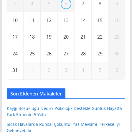
3
4
5
6
7
8
9
10
11
12
13
14
15
16
17
18
19
20
21
22
23
24
25
26
27
28
29
30
31
1
2
3
4
5
6
Son Eklenen Makaleler
Kaygı Bozukluğu Nedir? Psikolojik Destekle Günlük Hayatta
Fark Etmenin 5 Yolu
Sıcak Havalarda Ruhsal Çöküntü: Yaz Mevsimi Herkese İyi
Gelmeyebilir